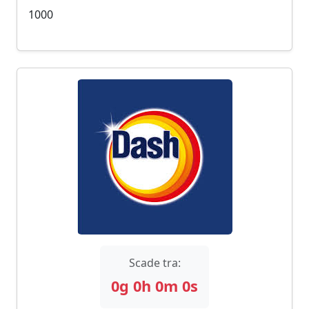
1000
Scade tra:
0g
0h
0m
0s