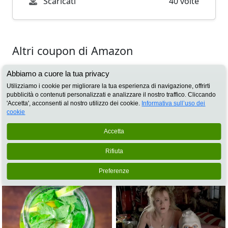
Scaricati
40 volte
Altri coupon di Amazon
Abbiamo a cuore la tua privacy
Utilizziamo i cookie per migliorare la tua esperienza di navigazione, offrirti
Non perderti il codice sconto Amazon e risparmia 30
pubblicità o contenuti personalizzati e analizzare il nostro traffico. Cliccando
euro sulla tua spesa Fresh
'Accetta', acconsenti al nostro utilizzo dei cookie.
Informativa sull’uso dei
cookie
31/08/2026
Vedi
Accetta
Rifiuta
Preferenze