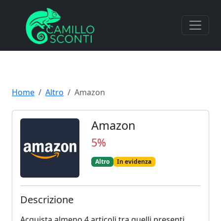
Home
Altro
Amazon
Amazon
5%
Altro
In evidenza
Descrizione
Acquista almeno 4 articoli tra quelli presenti